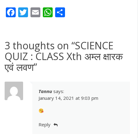
Facebook
Twitter
Email
WhatsApp
Share
3 thoughts on “
SCIENCE
QUIZ : CLASS Xth अम्ल क्षारक
एवं लवण
”
Tannu
says:
January 14, 2021 at 9:03 pm
Reply