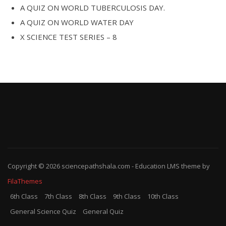
A QUIZ ON WORLD TUBERCULOSIS DAY.
A QUIZ ON WORLD WATER DAY
X SCIENCE TEST SERIES – 8
Copyright © 2026
sciencepathshala.com
-
Education LMS
theme by
FilaThemes
6th Class
7th Class
8th Class
9th Class
10th Class
General Science Quiz
General Quiz